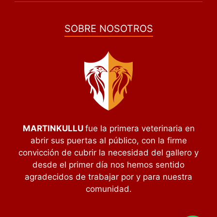
SOBRE NOSOTROS
MARTINKULLU
fue la primera veterinaria en
abrir sus puertas al público, con la firme
convicción de cubrir la necesidad del gallero y
desde el primer día nos hemos sentido
agradecidos de trabajar por y para nuestra
comunidad.