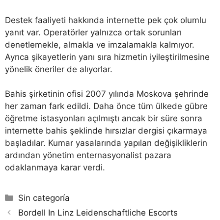
Destek faaliyeti hakkında internette pek çok olumlu
yanıt var. Operatörler yalnızca ortak sorunları
denetlemekle, almakla ve imzalamakla kalmıyor.
Ayrıca şikayetlerin yanı sıra hizmetin iyileştirilmesine
yönelik öneriler de alıyorlar.
Bahis şirketinin ofisi 2007 yılında Moskova şehrinde
her zaman fark edildi. Daha önce tüm ülkede gübre
öğretme istasyonları açılmıştı ancak bir süre sonra
internette bahis şeklinde hırsızlar dergisi çıkarmaya
başladılar. Kumar yasalarında yapılan değişikliklerin
ardından yönetim enternasyonalist pazara
odaklanmaya karar verdi.
Categorías
Sin categoría
Bordell In Linz Leidenschaftliche Escorts