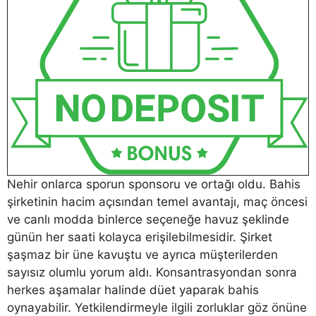
Nehir onlarca sporun sponsoru ve ortağı oldu. Bahis
şirketinin hacim açısından temel avantajı, maç öncesi
ve canlı modda binlerce seçeneğe havuz şeklinde
günün her saati kolayca erişilebilmesidir. Şirket
şaşmaz bir üne kavuştu ve ayrıca müşterilerden
sayısız olumlu yorum aldı. Konsantrasyondan sonra
herkes aşamalar halinde düet yaparak bahis
oynayabilir. Yetkilendirmeyle ilgili zorluklar göz önüne