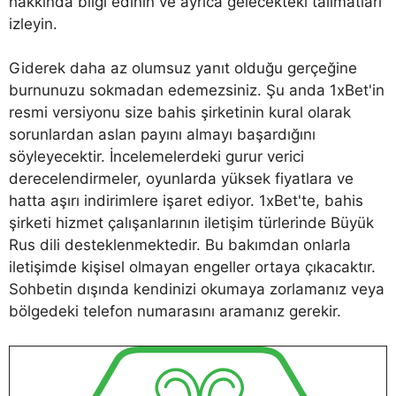
hakkında bilgi edinin ve ayrıca gelecekteki talimatları
izleyin.
Giderek daha az olumsuz yanıt olduğu gerçeğine
burnunuzu sokmadan edemezsiniz. Şu anda 1xBet'in
resmi versiyonu size bahis şirketinin kural olarak
sorunlardan aslan payını almayı başardığını
söyleyecektir. İncelemelerdeki gurur verici
derecelendirmeler, oyunlarda yüksek fiyatlara ve
hatta aşırı indirimlere işaret ediyor. 1xBet'te, bahis
şirketi hizmet çalışanlarının iletişim türlerinde Büyük
Rus dili desteklenmektedir. Bu bakımdan onlarla
iletişimde kişisel olmayan engeller ortaya çıkacaktır.
Sohbetin dışında kendinizi okumaya zorlamanız veya
bölgedeki telefon numarasını aramanız gerekir.