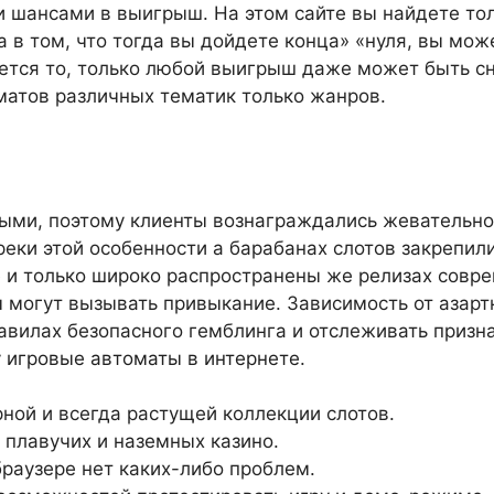
 шансами в выигрыш. На этом сайте вы найдете тол
 в том, что тогда вы дойдете конца» «нуля, вы мож
ляется то, только любой выигрыш даже может быть с
атов различных тематик только жанров.
ыми, поэтому клиенты вознаграждались жевательно
еки этой особенности а барабанах слотов закрепил
е и только широко распространены же релизах совр
ы могут вызывать привыкание. Зависимость от азарт
равилах безопасного гемблинга и отслеживать призн
у
игровые автоматы в интернете
.
ной и всегда растущей коллекции слотов.
 плавучих и наземных казино.
браузере нет каких-либо проблем.