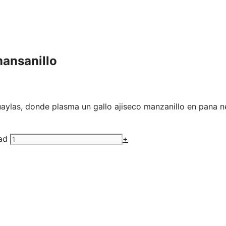
mansanillo
uaylas, donde plasma un gallo ajiseco manzanillo en pana n
ad
+