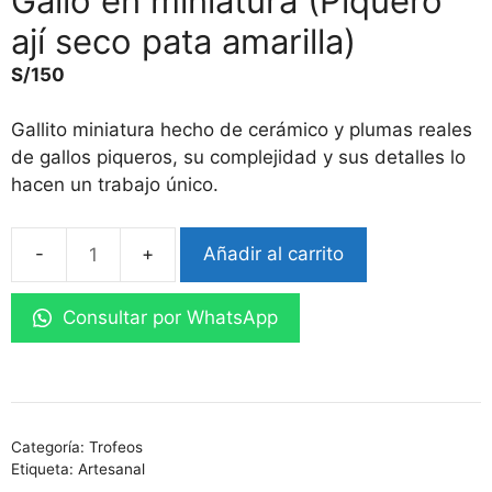
Gallo en miniatura (Piquero
ají seco pata amarilla)
S/
150
Gallito miniatura hecho de cerámico y plumas reales
de gallos piqueros, su complejidad y sus detalles lo
hacen un trabajo único.
Añadir al carrito
Gallo
en
Consultar por WhatsApp
miniatura
(Piquero
ají
seco
pata
Categoría:
Trofeos
amarilla)
Etiqueta:
Artesanal
cantidad