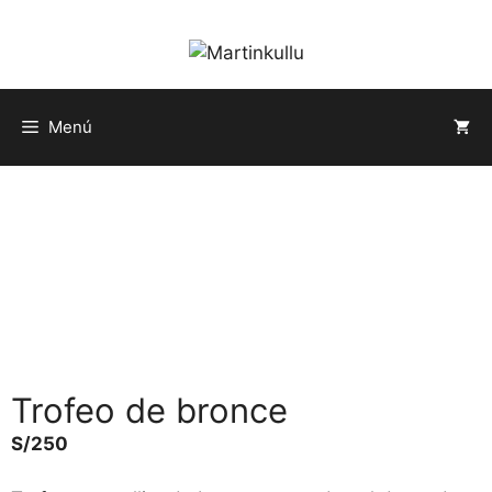
Saltar
al
contenido
Menú
Trofeo de bronce
S/
250