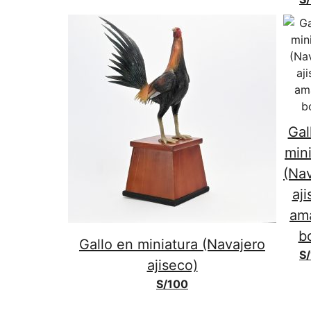
Gal
min
(Na
aj
ama
b
Gallo en miniatura (Navajero
S/
ajiseco)
S/
100