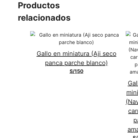
Productos
relacionados
Gallo en miniatura (Aji seco
panca parche blanco)
S/
150
Gal
min
(Na
ca
p
ama
S/