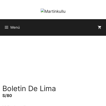
Saltar
al
contenido
Menú
Boletin De Lima
S/
80