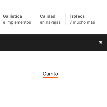
espuelas
(20
pares)
Gallística
Calidad
Trofeos
cantidad
e implementos
en navajas
y mucho más
Carrito