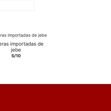
eras importadas de
jebe
S/
10