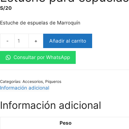
S/
20
Estuche de espuelas de Marroquín
Añadir al carrito
Estuche
para
Consultar por WhatsApp
espuelas
(20
pares)
cantidad
Categorías:
Accesorios
,
Piqueros
Información adicional
Información adicional
Peso