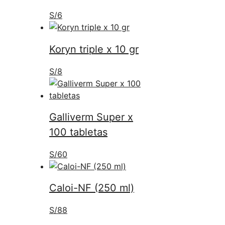
S/
6
Koryn triple x 10 gr
S/
8
Galliverm Super x
100 tabletas
S/
60
Caloi-NF (250 ml)
S/
88