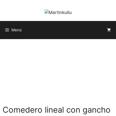
Saltar
al
contenido
Menú
Comedero lineal con gancho