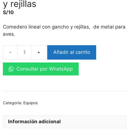
y rejillas
S/
10
Comedero lineal con gancho y rejillas, de metal para
aves.
Añadir al carrito
Comedero
lineal
Consultar por WhatsApp
con
gancho
y
rejillas
cantidad
Categoría:
Equipos
Información adicional