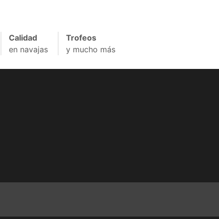
Calidad
Trofeos
en navajas
y mucho más