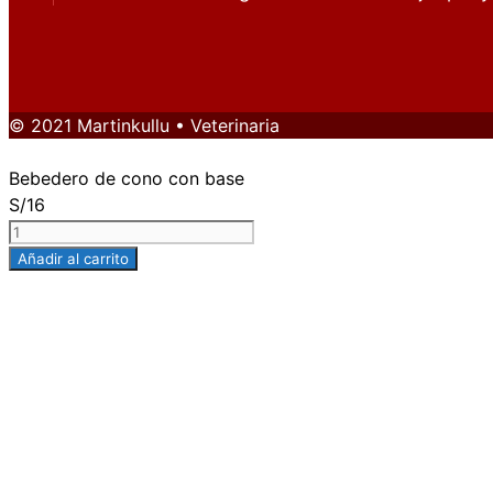
© 2021 Martinkullu • Veterinaria
Bebedero de cono con base
S/
16
Bebedero
de
Añadir al carrito
cono
con
base
cantidad