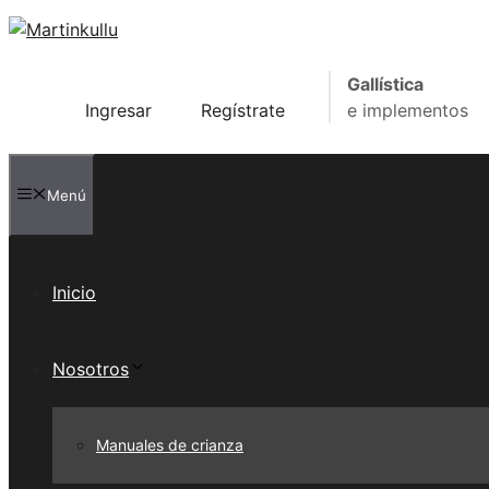
Saltar
al
contenido
Gallística
Ingresar
Regístrate
e implementos
Menú
Inicio
Nosotros
Manuales de crianza