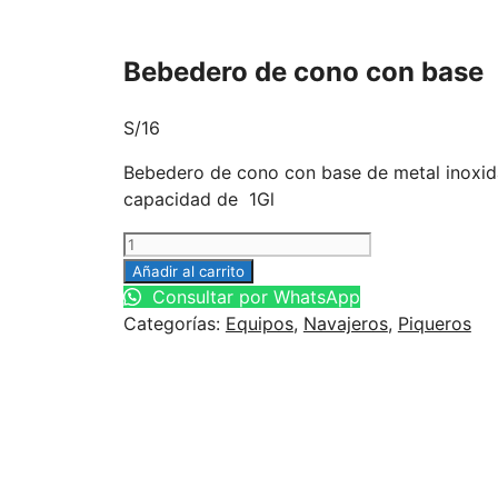
Bebedero de cono con base
S/
16
Bebedero de cono con base de metal inoxid
capacidad de 1Gl
Bebedero
de
Añadir al carrito
cono
Consultar por WhatsApp
con
Categorías:
Equipos
,
Navajeros
,
Piqueros
base
cantidad