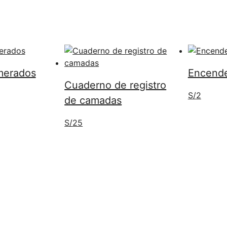
umerados
Encend
Cuaderno de registro
S/
2
de camadas
S/
25