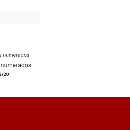
s numerados
S/
20