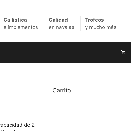
campana
cantidad
Gallística
Calidad
Trofeos
e implementos
en navajas
y mucho más
Carrito
capacidad de 2