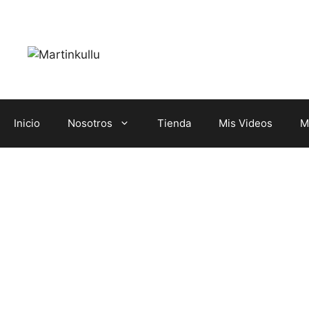
Saltar
al
contenido
Inicio
Nosotros
Tienda
Mis Videos
M