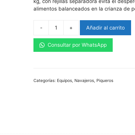
kg, con rejillas separadora evita el desper
alimentos balanceados en la crianza de pol
-
+
Añadir al carrito
Comedero
tipo
Consultar por WhatsApp
campana
cantidad
Categorías:
Equipos
,
Navajeros
,
Piqueros