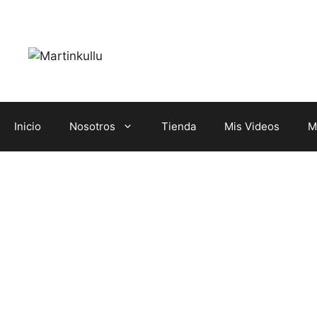
Saltar
al
contenido
Inicio
Nosotros
Tienda
Mis Videos
M