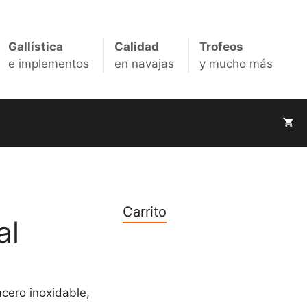
Roja
Mexicana
Especial
Gallística
Calidad
Trofeos
cantidad
e implementos
en navajas
y mucho más
Carrito
al
cero inoxidable,