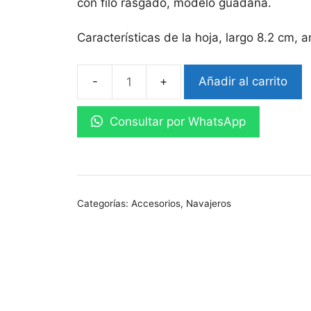
con filo rasgado, modelo guadaña.
Características de la hoja, largo 8.2 cm, 
Añadir al carrito
Navaja
Pata
Consultar por WhatsApp
Roja
Mexicana
Especial
cantidad
Categorías:
Accesorios
,
Navajeros