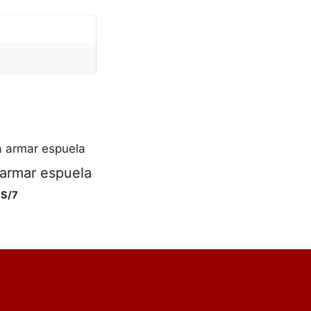
 armar espuela
S/
7