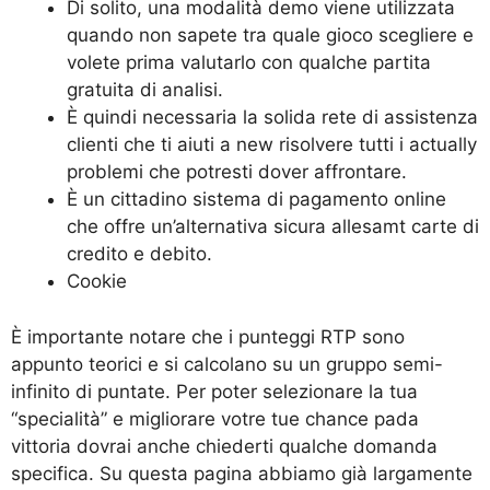
Di solito, una modalità demo viene utilizzata
quando non sapete tra quale gioco scegliere e
volete prima valutarlo con qualche partita
gratuita di analisi.
È quindi necessaria la solida rete di assistenza
clienti che ti aiuti a new risolvere tutti i actually
problemi che potresti dover affrontare.
È un cittadino sistema di pagamento online
che offre un’alternativa sicura allesamt carte di
credito e debito.
Cookie
È importante notare che i punteggi RTP sono
appunto teorici e si calcolano su un gruppo semi-
infinito di puntate. Per poter selezionare la tua
“specialità” e migliorare votre tue chance pada
vittoria dovrai anche chiederti qualche domanda
specifica. Su questa pagina abbiamo già largamente