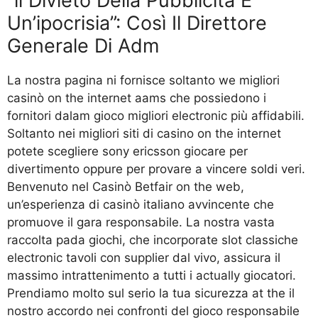
“il Divieto Della Pubblicità È
Un’ipocrisia”: Così Il Direttore
Generale Di Adm
La nostra pagina ni fornisce soltanto we migliori
casinò on the internet aams che possiedono i
fornitori dalam gioco migliori electronic più affidabili.
Soltanto nei migliori siti di casino on the internet
potete scegliere sony ericsson giocare per
divertimento oppure per provare a vincere soldi veri.
Benvenuto nel Casinò Betfair on the web,
un’esperienza di casinò italiano avvincente che
promuove il gara responsabile. La nostra vasta
raccolta pada giochi, che incorporate slot classiche
electronic tavoli con supplier dal vivo, assicura il
massimo intrattenimento a tutti i actually giocatori.
Prendiamo molto sul serio la tua sicurezza at the il
nostro accordo nei confronti del gioco responsabile