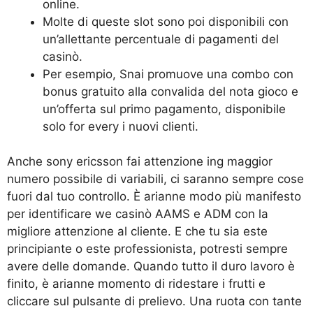
online.
Molte di queste slot sono poi disponibili con
un’allettante percentuale di pagamenti del
casinò.
Per esempio, Snai promuove una combo con
bonus gratuito alla convalida del nota gioco e
un’offerta sul primo pagamento, disponibile
solo for every i nuovi clienti.
Anche sony ericsson fai attenzione ing maggior
numero possibile di variabili, ci saranno sempre cose
fuori dal tuo controllo. È arianne modo più manifesto
per identificare we casinò AAMS e ADM con la
migliore attenzione al cliente. E che tu sia este
principiante o este professionista, potresti sempre
avere delle domande. Quando tutto il duro lavoro è
finito, è arianne momento di ridestare i frutti e
cliccare sul pulsante di prelievo. Una ruota con tante