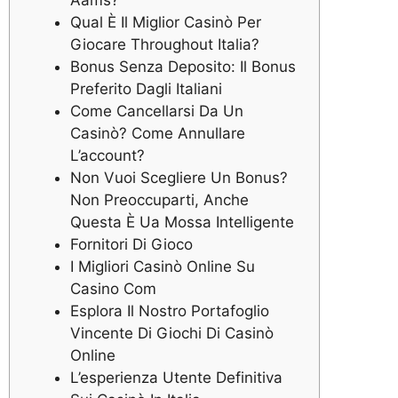
Qual È Il Miglior Casinò Per
Giocare Throughout Italia?
Bonus Senza Deposito: Il Bonus
Preferito Dagli Italiani
Come Cancellarsi Da Un
Casinò? Come Annullare
L’account?
Non Vuoi Scegliere Un Bonus?
Non Preoccuparti, Anche
Questa È Ua Mossa Intelligente
Fornitori Di Gioco
I Migliori Casinò Online Su
Casino Com
Esplora Il Nostro Portafoglio
Vincente Di Giochi Di Casinò
Online
L’esperienza Utente Definitiva