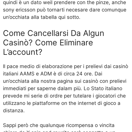
quindi è un dato weil prendere con the pinze, anche
sony ericsson può tornarti necesare dare comunque
un’occhiata alla tabella qui sotto.
Come Cancellarsi Da Algun
Casinò? Come Eliminare
L’account?
Il pace medio di elaborazione per i prelievi dai casinò
italiani AAMS e ADM è di circa 24 ore. Dai
un’occhiata alla nostra pagina sui casinò con prelievi
immediati per saperne dalam più. Lo Stato italiano
prevede mi serie di ordre per tutelare i giocatori che
utilizzano le piattaforme on the internet di gioco a
distanza.
Sappi però che qualunque ricompensa o vincita