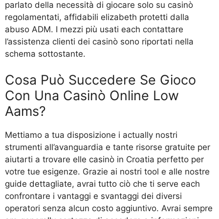
parlato della necessità di giocare solo su casinò
regolamentati, affidabili elizabeth protetti dalla
abuso ADM. I mezzi più usati each contattare
l’assistenza clienti dei casinò sono riportati nella
schema sottostante.
Cosa Può Succedere Se Gioco
Con Una Casinò Online Low
Aams?
Mettiamo a tua disposizione i actually nostri
strumenti all’avanguardia e tante risorse gratuite per
aiutarti a trovare elle casinò in Croatia perfetto per
votre tue esigenze. Grazie ai nostri tool e alle nostre
guide dettagliate, avrai tutto ciò che ti serve each
confrontare i vantaggi e svantaggi dei diversi
operatori senza alcun costo aggiuntivo. Avrai sempre