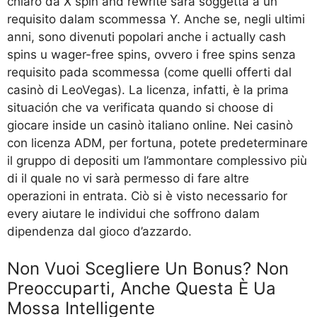
chiaro da X spin and rewrite sarà soggetta a un
requisito dalam scommessa Y. Anche se, negli ultimi
anni, sono divenuti popolari anche i actually cash
spins u wager-free spins, ovvero i free spins senza
requisito pada scommessa (come quelli offerti dal
casinò di LeoVegas). La licenza, infatti, è la prima
situación che va verificata quando si choose di
giocare inside un casinò italiano online. Nei casinò
con licenza ADM, per fortuna, potete predeterminare
il gruppo di depositi um l’ammontare complessivo più
di il quale no vi sarà permesso di fare altre
operazioni in entrata. Ciò si è visto necessario for
every aiutare le individui che soffrono dalam
dipendenza dal gioco d’azzardo.
Non Vuoi Scegliere Un Bonus? Non
Preoccuparti, Anche Questa È Ua
Mossa Intelligente