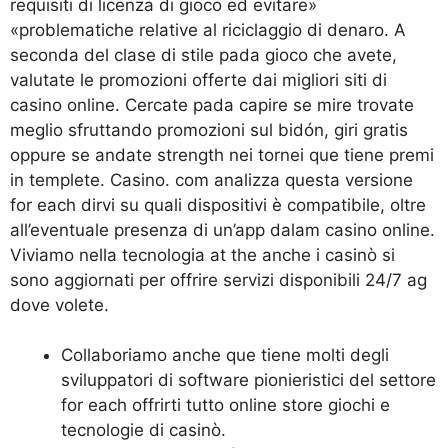
requisiti di licenza di gioco ed evitare»
«problematiche relative al riciclaggio di denaro. A
seconda del clase di stile pada gioco che avete,
valutate le promozioni offerte dai migliori siti di
casino online. Cercate pada capire se mire trovate
meglio sfruttando promozioni sul bidón, giri gratis
oppure se andate strength nei tornei que tiene premi
in templete. Casino. com analizza questa versione
for each dirvi su quali dispositivi è compatibile, oltre
all’eventuale presenza di un’app dalam casino online.
Viviamo nella tecnologia at the anche i casinò si
sono aggiornati per offrire servizi disponibili 24/7 ag
dove volete.
Collaboriamo anche que tiene molti degli
sviluppatori di software pionieristici del settore
for each offrirti tutto online store giochi e
tecnologie di casinò.