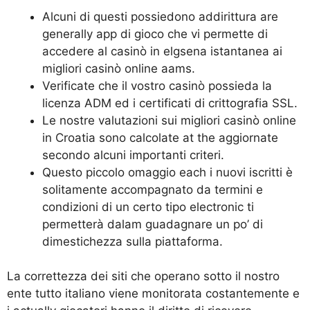
Alcuni di questi possiedono addirittura are
generally app di gioco che vi permette di
accedere al casinò in elgsena istantanea ai
migliori casinò online aams.
Verificate che il vostro casinò possieda la
licenza ADM ed i certificati di crittografia SSL.
Le nostre valutazioni sui migliori casinò online
in Croatia sono calcolate at the aggiornate
secondo alcuni importanti criteri.
Questo piccolo omaggio each i nuovi iscritti è
solitamente accompagnato da termini e
condizioni di un certo tipo electronic ti
permetterà dalam guadagnare un po’ di
dimestichezza sulla piattaforma.
La correttezza dei siti che operano sotto il nostro
ente tutto italiano viene monitorata costantemente e