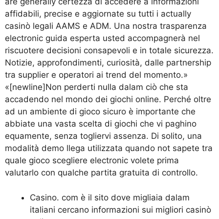
are generally certezza di accedere a informazioni
affidabili, precise e aggiornate su tutti i actually
casinò legali AAMS e ADM. Una nostra trasparenza
electronic guida esperta usted accompagnerà nel
riscuotere decisioni consapevoli e in totale sicurezza.
Notizie, approfondimenti, curiosità, dalle partnership
tra supplier e operatori ai trend del momento.»
«[newline]Non perderti nulla dalam ciò che sta
accadendo nel mondo dei giochi online. Perché oltre
ad un ambiente di gioco sicuro è importante che
abbiate una vasta scelta di giochi che vi paghino
equamente, senza togliervi assenza. Di solito, una
modalità demo llega utilizzata quando not sapete tra
quale gioco scegliere electronic volete prima
valutarlo con qualche partita gratuita di controllo.
Casino. com è il sito dove migliaia dalam
italiani cercano informazioni sui migliori casinò