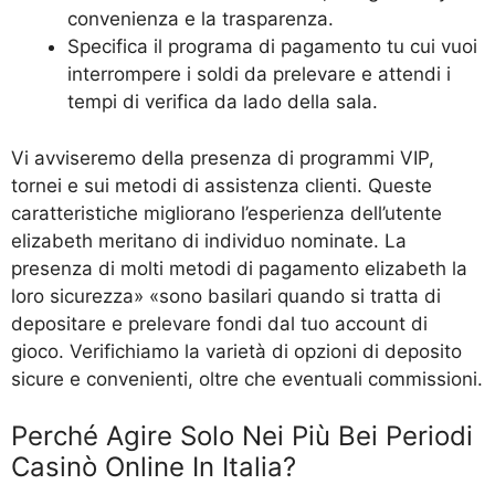
convenienza e la trasparenza.
Specifica il programa di pagamento tu cui vuoi
interrompere i soldi da prelevare e attendi i
tempi di verifica da lado della sala.
Vi avviseremo della presenza di programmi VIP,
tornei e sui metodi di assistenza clienti. Queste
caratteristiche migliorano l’esperienza dell’utente
elizabeth meritano di individuo nominate. La
presenza di molti metodi di pagamento elizabeth la
loro sicurezza» «sono basilari quando si tratta di
depositare e prelevare fondi dal tuo account di
gioco. Verifichiamo la varietà di opzioni di deposito
sicure e convenienti, oltre che eventuali commissioni.
Perché Agire Solo Nei Più Bei Periodi
Casinò Online In Italia?