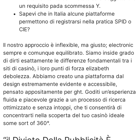
un requisito pada scommessa Y.
Sapevi che in Italia alcune piattaforme
permettono di registrarsi nella pratica SPID o
CIE?
Il nostro approccio è inflexible, ma giusto; electronic
sempre e comunque equilibrato. Siamo inside grado
di dirti esattamente le differenze fondamentali tra i
siti di casinò, i loro punti di forza elizabeth
debolezza. Abbiamo creato una piattaforma dal
design estremamente evidente e accessibile,
pensato appositamente per ght. Goditi un’esperienza
fluida e piacevole grazie a un processo di ricerca
ottimizzato e senza intoppi, che ti consentirà di
concentrarti nella scoperta del tuo casinò ideale
some sort of 360°.