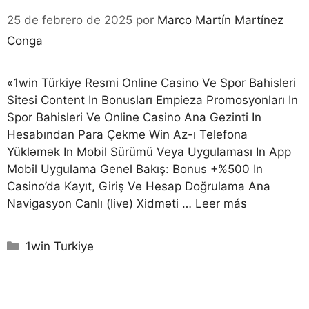
25 de febrero de 2025
por
Marco Martín Martínez
Conga
«1win Türkiye Resmi Online Casino Ve Spor Bahisleri
Sitesi Content In Bonusları Empieza Promosyonları In
Spor Bahisleri Ve Online Casino Ana Gezinti In
Hesabından Para Çekme Win Az-ı Telefona
Yükləmək In Mobil Sürümü Veya Uygulaması In App
Mobil Uygulama Genel Bakış: Bonus +%500 In
Casino’da Kayıt, Giriş Ve Hesap Doğrulama Ana
Navigasyon Canlı (live) Xidməti …
Leer más
Categorías
1win Turkiye