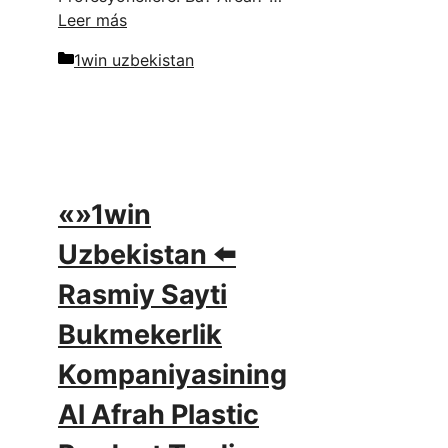
Leer más
Categorías
1win uzbekistan
«»1win
Uzbekistan ⬅️
Rasmiy Sayti
Bukmekerlik
Kompaniyasining
Al Afrah Plastic