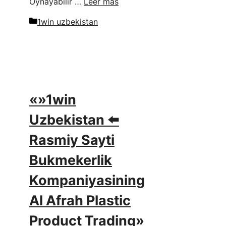
Oynayabilir …
Leer más
Categorías
1win uzbekistan
«»1win
Uzbekistan ⬅️
Rasmiy Sayti
Bukmekerlik
Kompaniyasining
Al Afrah Plastic
Product Trading»