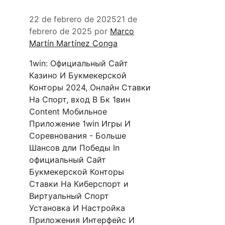
22 de febrero de 2025
21 de
febrero de 2025
por
Marco
Martín Martínez Conga
1win: Официальный Сайт
Казино И Букмекерской
Конторы 2024, Онлайн Ставки
На Спорт, вход В Бк 1вин
Content Мобильное
Приложение 1win Игры И
Соре͏вновани͏я ͏- Больше͏
Шанс͏ов дли Победы In
официальный Сайт
Букмекерской Конторы
Ставки На Киберспорт и
Вирт͏уальный Спорт
Установка И Настр͏ойка
Приложения Интерфейс И