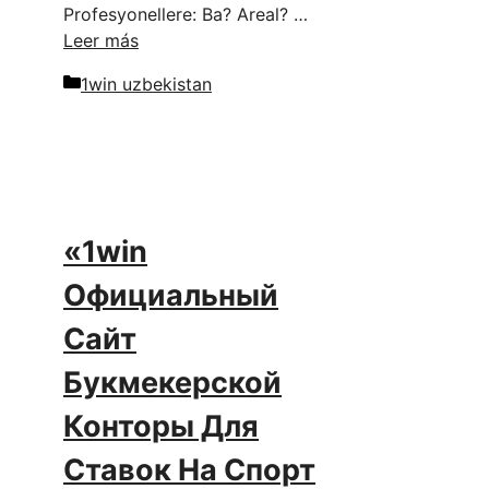
Profesyonellere: Ba? Areal? …
Leer más
Categorías
1win uzbekistan
«1win
Официальный
Сайт
Букмекерской
Конторы Для
Ставок На Спорт