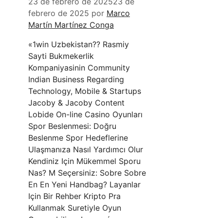
23 de febrero de 2025
23 de
febrero de 2025
por
Marco
Martín Martínez Conga
«1win Uzbekistan?? Rasmiy
Sayti Bukmekerlik
Kompaniyasinin Community
Indian Business Regarding
Technology, Mobile & Startups
Jacoby & Jacoby Content
Lobide On-line Casino Oyunları
Spor Beslenmesi: Doğru
Beslenme Spor Hedeflerine
Ulaşmanıza Nasıl Yardımcı Olur
Kendiniz Için Mükemmel Sporu
Nas? M Seçersiniz: Sobre Sobre
En En Yeni Handbag? Layanlar
Için Bir Rehber Kripto Pra
Kullanmak Suretiyle Oyun