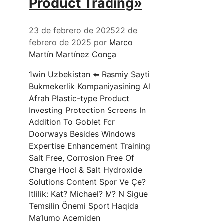
Product Trading»
23 de febrero de 2025
22 de
febrero de 2025
por
Marco
Martín Martínez Conga
1win Uzbekistan ⬅️ Rasmiy Sayti
Bukmekerlik Kompaniyasining Al
Afrah Plastic-type Product
Investing Protection Screens In
Addition To Goblet For
Doorways Besides Windows
Expertise Enhancement Training
Salt Free, Corrosion Free Of
Charge Hocl & Salt Hydroxide
Solutions Content Spor Ve Çe?
Itlilik: Kat? Michael? M? N Sigue
Temsilin Önemi Sport Haqida
Ma’lumo Acemiden