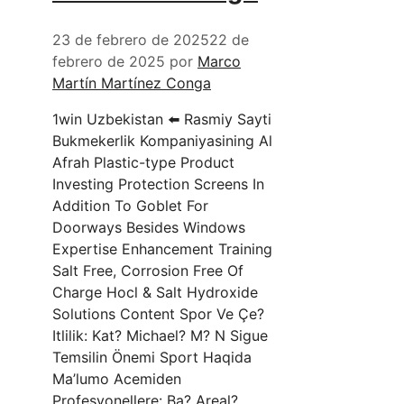
23 de febrero de 2025
22 de
febrero de 2025
por
Marco
Martín Martínez Conga
1win Uzbekistan ⬅️ Rasmiy Sayti
Bukmekerlik Kompaniyasining Al
Afrah Plastic-type Product
Investing Protection Screens In
Addition To Goblet For
Doorways Besides Windows
Expertise Enhancement Training
Salt Free, Corrosion Free Of
Charge Hocl & Salt Hydroxide
Solutions Content Spor Ve Çe?
Itlilik: Kat? Michael? M? N Sigue
Temsilin Önemi Sport Haqida
Ma’lumo Acemiden
Profesyonellere: Ba? Areal? …