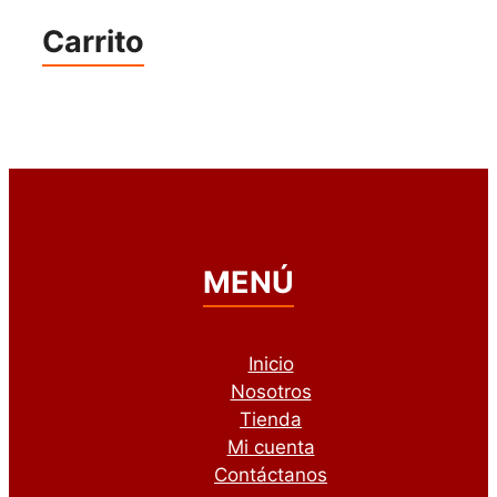
Carrito
MENÚ
Inicio
Nosotros
Tienda
Mi cuenta
Contáctanos