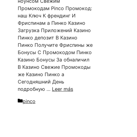
ноунсом Свежим
Промокодам Pinco Промокод:
наш Ключ К френдинг И
Фриспинам а Пинко Казино
Загрузка Приложений Казино
Пинко депозит В Казино
Пинко Получите Фриспины же
Бонусы С Промокодом Пинко
Казино Бонусы За обналичил
В Казино Свежие Промокоды
же Казино Пинко а
Сегодняшний День
подробную …
Leer más
Categorías
pinco