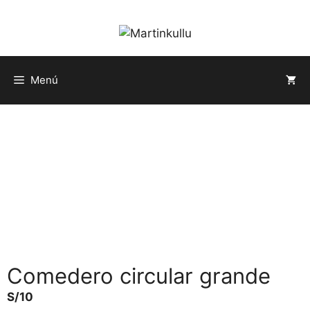
Saltar
al
contenido
Menú
Comedero circular grande
S/
10